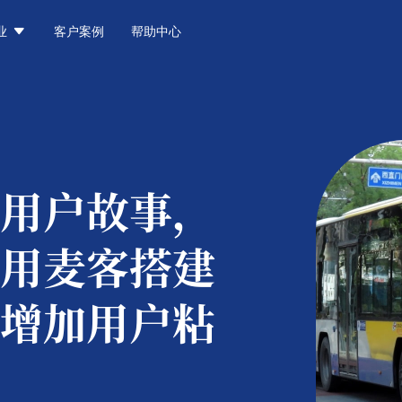

业
客户案例
帮助中心
用户故事，
用麦客搭建
增加用户粘