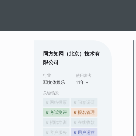
同方知网（北京）技术有
限公司
行业
使用麦客
文体娱乐
11
年 +
关键场景
# 网络投票
# 问卷调研
# 考试测评
# 报名管理
# 招聘培训
# 在线收款
# 客户服务
# 用户运营